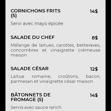
CORNICHONS FRITS
14$
(5)
Servi avec mayo épicée
SALADE DU CHEF
8$
Mélange de laitues, carottes, betteraves,
concombres et vinaigrette crémeuse
maison
SALADE CÉSAR
12$
Laitue romaine, croûtons, bacon,
parmesan et vinaigrette césar maison
BÂTONNETS DE
14$
FROMAGE (5)
Servis avec sauce ranch