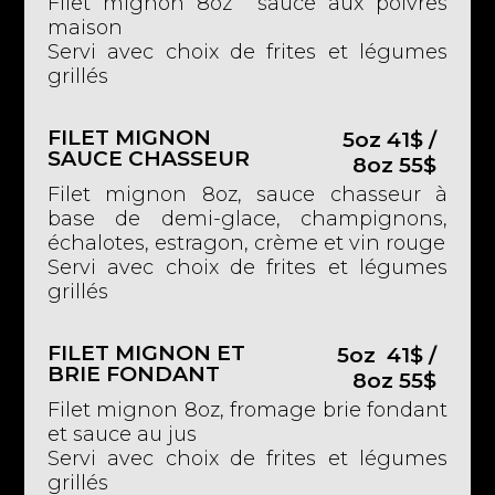
Filet mignon 8oz sauce aux poivres
maison
Servi avec choix de frites et légumes
grillés
FILET MIGNON
5oz 41$ /
SAUCE CHASSEUR
8oz 55$
Filet mignon 8oz, sauce chasseur à
base de demi-glace, champignons,
échalotes, estragon, crème et vin rouge
Servi avec choix de frites et légumes
grillés
FILET MIGNON ET
5oz 41$ /
BRIE FONDANT
8oz 55$
Filet mignon 8oz, fromage brie fondant
et sauce au jus
Servi avec choix de frites et légumes
grillés