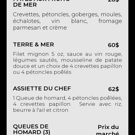
DE MER
Crevettes, pétoncles, goberges, moules,
échalotes, vin blanc, fromage
parmesan et crème
TERRE & MER
60$
Filet mignon 5 oz, sauce au vin rouge,
légumes sautés, mousseline de patate
douce et un choix de 4 crevettes papillon
ou 4 pétoncles poêlés
ASSIETTE DU CHEF
62$
1 Queue de homard, 4 pétoncles poêlées,
4 crevettes papillon. Servie avec riz,
beurre à l'ail et citron
QUEUES DE
Prix du
HOMARD (3)
marché