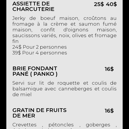
ASSIETTE DE
25$
40$
CHARCUTERIE
Jerky de boeuf maison, croûtons au
fromage à la crème et saumon fumé
maison, confit d'oignons maison,
saucissons variés, noix, olives et fromage
fin
24$ Pour 2 personnes
39$ Pour 4 personnes
BRIE FONDANT
16$
PANÉ ( PANKO )
Servi sur lit de roquette et coulis de
balsamique avec canneberges et coulis
de miel
GRATIN DE FRUITS
16$
DE MER
Crevettes , pétoncles , goberges ,