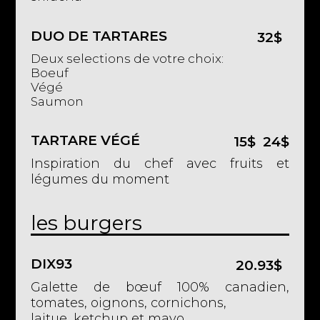
DUO DE TARTARES
32$
Deux selections de votre choix:
Boeuf
Végé
Saumon
TARTARE VÉGÉ
15$
24$
Inspiration du chef avec fruits et
légumes du moment
les burgers
DIX93
20.93$
Galette de bœuf 100% canadien,
tomates, oignons, cornichons,
laitue, ketchup et mayo