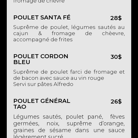
fromage de chèvre
POULET SANTA FÉ
28$
Suprême de poulet, légumes sautés au
cajun & fromage de chèevre,
accompagné de frites
POULET CORDON
30$
BLEU
Suprême de poulet farci de fromage et
de bacon avec sauce au vin rouge
Servi sur pâtes Alfredo
POULET GÉNÉRAL
26$
TAO
Légumes sautés, poulet pané, fèves
germées, noix, suprême d’orange,
graines de sésame dans une sauce
légèrement sucré,