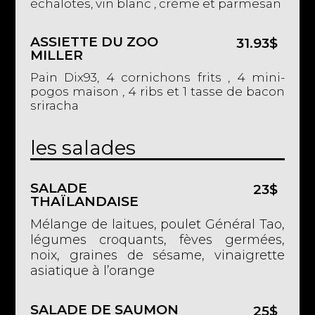
échalotes, vin blanc , crème et parmesan
ASSIETTE DU ZOO
31.93$
MILLER
Pain Dix93, 4 cornichons frits , 4 mini-
pogos maison , 4 ribs et 1 tasse de bacon
sriracha
les salades
SALADE
23$
THAÏLANDAISE
Mélange de laitues, poulet Général Tao,
légumes croquants,
fèves germées,
noix, graines de sésame, vinaigrette
asiatique à l’orange
SALADE DE SAUMON
25$