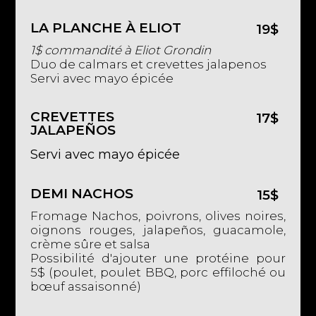
LA PLANCHE À ELIOT
19$
1$ commandité à Eliot Grondin
Duo de calmars et crevettes jalapenos
Servi avec mayo épicée
CREVETTES
17$
JALAPEÑOS
Servi avec mayo épicée
DEMI NACHOS
15$
Fromage Nachos, poivrons, olives noires,
oignons rouges, jalapeños, guacamole,
crème sûre et salsa
Possibilité d'ajouter une protéine pour
5$ (poulet, poulet BBQ, porc effiloché ou
bœuf assaisonné)