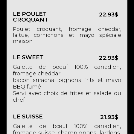
LE POULET
22.93$
CROQUANT
Poulet croquant, fromage cheddar,
laitue, cornichons et mayo spéciale
maison
LE SWEET
22.93$
Galette de boeuf 100% canadien,
fromage cheddar,
bacon sriracha, oignons frits et mayo
BBQ fumé
Servi avec choix de frites et salade du
chef
LE SUISSE
21.93$
Galette de bœuf 100% canadien,
fromage suisse, champignons, lardons,