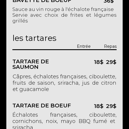
BAVETTE DE BOEUF
36$
Sauce au vin rouge à l'échalote française
Servie avec choix de frites et légumes
grillés
les tartares
Entrée
Repas
TARTARE DE
18$
29$
SAUMON
Câpres, échalotes françaises, ciboulette,
fruits de saison, sriracha, jus de citron
et guacamole
TARTARE DE BOEUF
18$
29$
Échalotes françaises, ciboulette,
cornichons, noix, mayo BBQ fumé et
sriracha