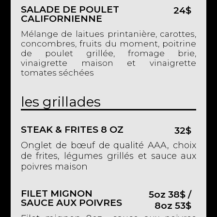
SALADE DE POULET
24$
CALIFORNIENNE
Mélange de laitues printanière, carottes,
concombres, fruits du moment, poitrine
de poulet grillée, fromage brie,
vinaigrette maison et vinaigrette
tomates séchées
les grillades
STEAK & FRITES 8 OZ
32$
Onglet de bœuf de qualité AAA, choix
de frites, légumes grillés et sauce aux
poivres maison
FILET MIGNON
5oz 38$ /
SAUCE AUX POIVRES
8oz 53$